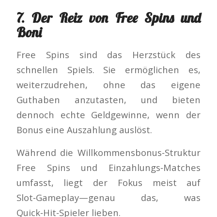
7. Der Reiz von Free Spins und
Boni
Free Spins sind das Herzstück des
schnellen Spiels. Sie ermöglichen es,
weiterzudrehen, ohne das eigene
Guthaben anzutasten, und bieten
dennoch echte Geldgewinne, wenn der
Bonus eine Auszahlung auslöst.
Während die Willkommensbonus‑Struktur
Free Spins und Einzahlungs‑Matches
umfasst, liegt der Fokus meist auf
Slot‑Gameplay—genau das, was
Quick‑Hit‑Spieler lieben.