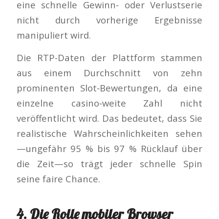
eine schnelle Gewinn‑ oder Verlustserie
nicht durch vorherige Ergebnisse
manipuliert wird.
Die RTP‑Daten der Plattform stammen
aus einem Durchschnitt von zehn
prominenten Slot‑Bewertungen, da eine
einzelne casino‑weite Zahl nicht
veröffentlicht wird. Das bedeutet, dass Sie
realistische Wahrscheinlichkeiten sehen
—ungefähr 95 % bis 97 % Rücklauf über
die Zeit—so trägt jeder schnelle Spin
seine faire Chance.
4. Die Rolle mobiler Browser