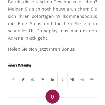
Bereit, diese raschen Gewinne zu erleben?
Melden Sie sich noch heute an, sichern Sie
sich Ihren sofortigen Willkommensbonus
mit Free Spins und tauchen Sie ein in
schnelles‑Hit‑Gameplay, das nur um den
Adrenalinkick geht.
Holen Sie sich jetzt Ihren Bonus!
Share this entry
0