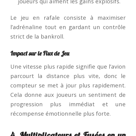
joueurs qui aiment les gains explosifs.
Le jeu en rafale consiste à maximiser
l’adrénaline tout en gardant un contrôle
strict de la bankroll.
Impact sur le Flux de Jeu
Une vitesse plus rapide signifie que l’avion
parcourt la distance plus vite, donc le
compteur se met à jour plus rapidement.
Cela donne aux joueurs un sentiment de
progression plus immédiat et une
récompense émotionnelle plus forte.
4. Multiplicateurs et Fusées en un