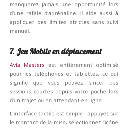
manquerez jamais une opportunité lors
d’une rafale d’adrénaline. Il aide aussi à
appliquer des limites strictes sans suivi
manuel.
7. Jeu Mobile en déplacement
Avia Masters
est entièrement optimisé
pour les téléphones et tablettes, ce qui
signifie que vous pouvez lancer des
sessions courtes depuis votre poche lors
d’un trajet ou en attendant en ligne.
L’interface tactile est simple : appuyez sur
le montant de la mise, sélectionnez l’icône