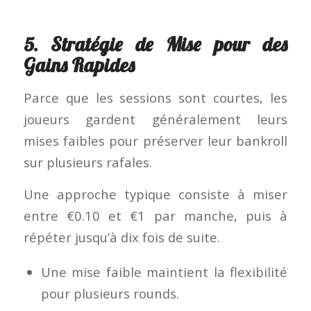
5. Stratégie de Mise pour des
Gains Rapides
Parce que les sessions sont courtes, les
joueurs gardent généralement leurs
mises faibles pour préserver leur bankroll
sur plusieurs rafales.
Une approche typique consiste à miser
entre €0.10 et €1 par manche, puis à
répéter jusqu’à dix fois de suite.
Une mise faible maintient la flexibilité
pour plusieurs rounds.