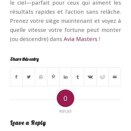
le ciel—parfait pour ceux qui aiment les
résultats rapides et l’action sans relâche.
Prenez votre siège maintenant et voyez à
quelle vitesse votre fortune peut monter
(ou descendre) dans
Avia Masters
!
Share this entry
0
REPLIES
Leave a Reply