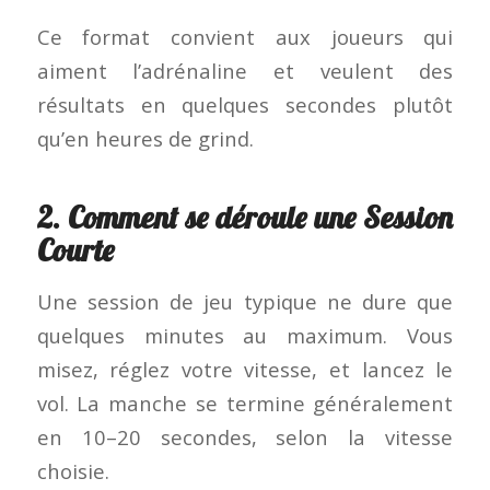
Ce format convient aux joueurs qui
aiment l’adrénaline et veulent des
résultats en quelques secondes plutôt
qu’en heures de grind.
2. Comment se déroule une Session
Courte
Une session de jeu typique ne dure que
quelques minutes au maximum. Vous
misez, réglez votre vitesse, et lancez le
vol. La manche se termine généralement
en 10–20 secondes, selon la vitesse
choisie.