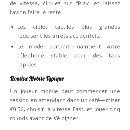
de vitesse, cliquez sur “Play” et laissez
l’avion faire le reste.
Les cibles tactiles plus grandes
réduisent les arrêts accidentels.
Le mode portrait maintient votre
téléphone stable pour des taps
rapides.
Routine Mobile Typique
Un joueur mobile peut commencer une
session en attendant dans un café—miser
€0.50, choisir la vitesse Fast, et jouer cinq
rounds avant de s’éloigner.