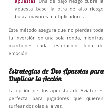
apuestas:
Una de bajo riesgo cubre la
apuesta base; la otra de alto riesgo
busca mayores multiplicadores.
Este método asegura que no pierdas toda
tu inversión en una sola ronda, mientras
mantienes cada respiración llena de
emoción.
Estrategias de Dos Apuestas para
Duplicar la Acción
La opción de dos apuestas de Aviator es
perfecta para jugadores que quieren
surfear dos olas a la vez.