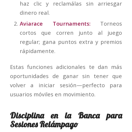
haz clic y reclamálas sin arriesgar
dinero real.
Aviarace Tournaments:
Torneos
cortos que corren junto al juego
regular; gana puntos extra y premios
rápidamente.
Estas funciones adicionales te dan más
oportunidades de ganar sin tener que
volver a iniciar sesión—perfecto para
usuarios móviles en movimiento.
Disciplina en la Banca para
Sesiones Relámpago