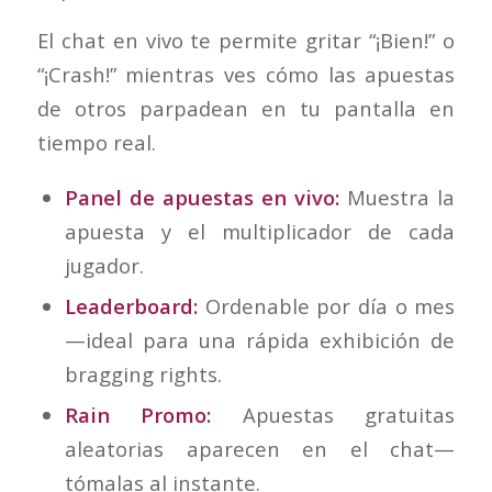
El chat en vivo te permite gritar “¡Bien!” o
“¡Crash!” mientras ves cómo las apuestas
de otros parpadean en tu pantalla en
tiempo real.
Panel de apuestas en vivo:
Muestra la
apuesta y el multiplicador de cada
jugador.
Leaderboard:
Ordenable por día o mes
—ideal para una rápida exhibición de
bragging rights.
Rain Promo:
Apuestas gratuitas
aleatorias aparecen en el chat—
tómalas al instante.