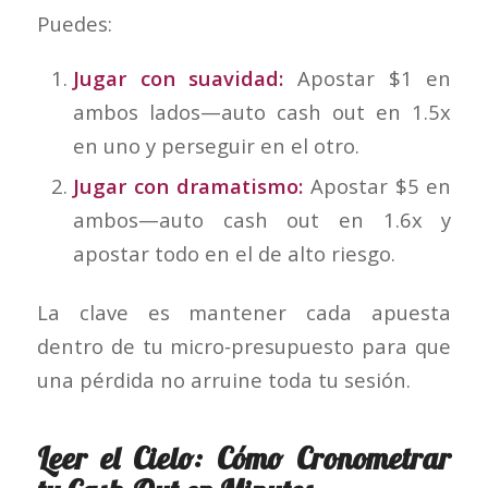
Puedes:
Jugar con suavidad:
Apostar $1 en
ambos lados—auto cash out en 1.5x
en uno y perseguir en el otro.
Jugar con dramatismo:
Apostar $5 en
ambos—auto cash out en 1.6x y
apostar todo en el de alto riesgo.
La clave es mantener cada apuesta
dentro de tu micro‑presupuesto para que
una pérdida no arruine toda tu sesión.
Leer el Cielo: Cómo Cronometrar