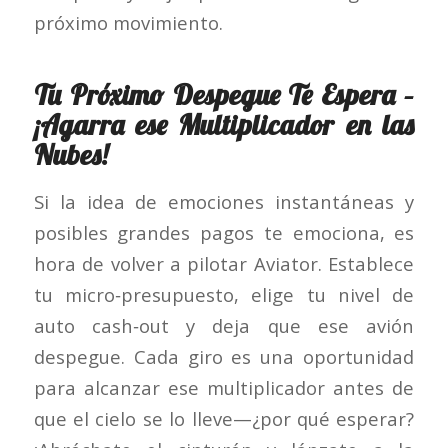
próximo movimiento.
Tu Próximo Despegue Te Espera –
¡Agarra ese Multiplicador en las
Nubes!
Si la idea de emociones instantáneas y
posibles grandes pagos te emociona, es
hora de volver a pilotar Aviator. Establece
tu micro‑presupuesto, elige tu nivel de
auto cash‑out y deja que ese avión
despegue. Cada giro es una oportunidad
para alcanzar ese multiplicador antes de
que el cielo se lo lleve—¿por qué esperar?