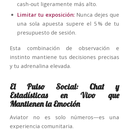
cash‑out ligeramente más alto.
Limitar tu exposición:
Nunca dejes que
una sola apuesta supere el 5 % de tu
presupuesto de sesión.
Esta combinación de observación e
instinto mantiene tus decisiones precisas
y tu adrenalina elevada.
El Pulso Social: Chat y
Estadísticas en Vivo que
Mantienen la Emoción
Aviator no es solo números—es una
experiencia comunitaria.