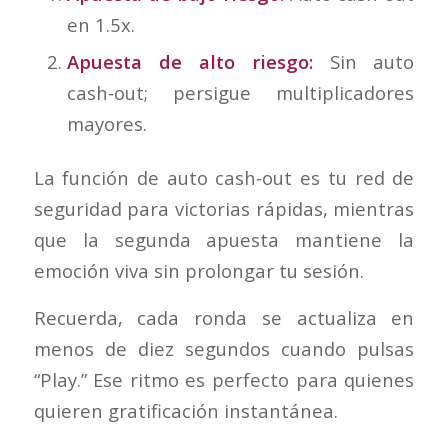
en 1.5x.
Apuesta de alto riesgo:
Sin auto
cash‑out; persigue multiplicadores
mayores.
La función de auto cash‑out es tu red de
seguridad para victorias rápidas, mientras
que la segunda apuesta mantiene la
emoción viva sin prolongar tu sesión.
Recuerda, cada ronda se actualiza en
menos de diez segundos cuando pulsas
“Play.” Ese ritmo es perfecto para quienes
quieren gratificación instantánea.