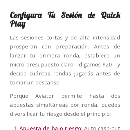
Configura Tu Sesión de Quick
Play
Las sesiones cortas y de alta intensidad
prosperan con preparación. Antes de
lanzar tu primera ronda, establece un
micro‑presupuesto claro—digamos $20—y
decide cuántas rondas jugarás antes de
tomar un descanso.
Porque Aviator permite hasta dos
apuestas simultáneas por ronda, puedes
diversificar tu riesgo desde el principio:
Apuesta de bajo riesgo:
Auto cash‑out