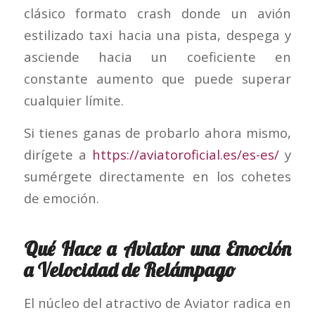
clásico formato crash donde un avión
estilizado taxi hacia una pista, despega y
asciende hacia un coeficiente en
constante aumento que puede superar
cualquier límite.
Si tienes ganas de probarlo ahora mismo,
dirígete a
https://aviatoroficial.es/es-es/
y
sumérgete directamente en los cohetes
de emoción.
Qué Hace a Aviator una Emoción
a Velocidad de Relámpago
El núcleo del atractivo de Aviator radica en