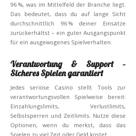
96 %, was im Mittelfeld der Branche liegt.
Das bedeutet, dass du auf lange Sicht
durchschnittlich 96 % deiner Einsätze
zurückerhältst – ein guter Ausgangspunkt
für ein ausgewogenes Spielverhalten.
Verantwortung & Support –
Sicheres Spielen garantiert
Jedes seriöse Casino stellt Tools zur
verantwortungsvollen Spielweise bereit:
Einzahlungslimits, Verlustlimits,
Selbstsperren und Zeitlimits. Nutze diese
Optionen, wenn du merkst, dass das
Spielen zu viel Zeit oder Geld kostet.