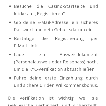
Besuche die Casino‑Startseite und
klicke auf „Registrieren“.
Gib deine E‑Mail-Adresse, ein sicheres
Passwort und dein Geburtsdatum ein.
Bestätige die Registrierung per
E‑Mail‑Link.
Lade ein Ausweisdokument
(Personalausweis oder Reisepass) hoch,
um die KYC‑Verifikation abzuschließen.
Führe deine erste Einzahlung durch
und sichere dir den Willkommensbonus.
Die Verifikation ist wichtig, weil sie
Geldwäsche verhindert und sicherstellt,