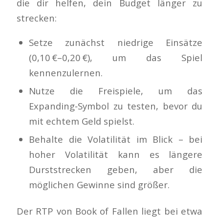
die dir helfen, dein Budget länger zu
strecken:
Setze zunächst niedrige Einsätze
(0,10 €–0,20 €), um das Spiel
kennenzulernen.
Nutze die Freispiele, um das
Expanding‑Symbol zu testen, bevor du
mit echtem Geld spielst.
Behalte die Volatilität im Blick – bei
hoher Volatilität kann es längere
Durststrecken geben, aber die
möglichen Gewinne sind größer.
Der RTP von Book of Fallen liegt bei etwa