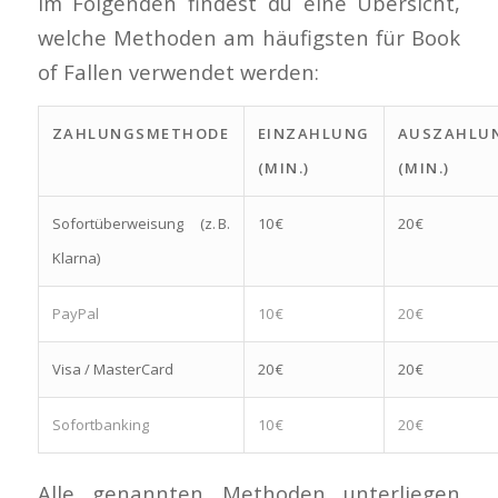
Im Folgenden findest du eine Übersicht,
welche Methoden am häufigsten für Book
of Fallen verwendet werden:
ZAHLUNGSMETHODE
EINZAHLUNG
AUSZAHLU
(MIN.)
(MIN.)
Sofortüberweisung (z. B.
10 €
20 €
Klarna)
PayPal
10 €
20 €
Visa / MasterCard
20 €
20 €
Sofortbanking
10 €
20 €
Alle genannten Methoden unterliegen