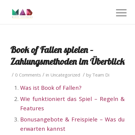
Book of Fallen spielen –
Zahlungsmethoden im Überblick
/
/
/
0 Comments
in
Uncategorized
by
Team Di
Was ist Book of Fallen?
Wie funktioniert das Spiel – Regeln &
Features
Bonusangebote & Freispiele – Was du
erwarten kannst