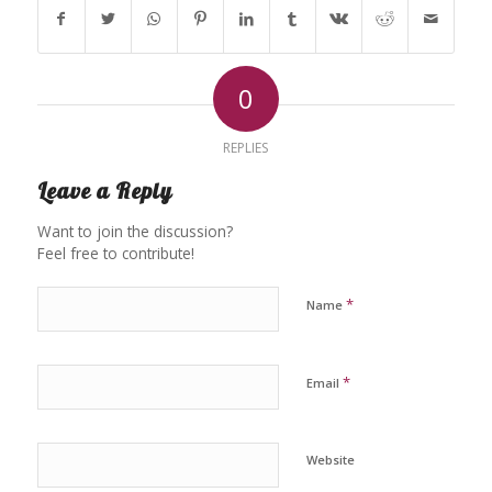
0
REPLIES
Leave a Reply
Want to join the discussion?
Feel free to contribute!
*
Name
*
Email
Website