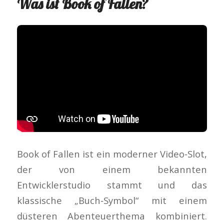
Was ist Book of Fallen?
Book of Fallen ist ein moderner Video‑Slot,
der von einem bekannten
Entwicklerstudio stammt und das
klassische „Buch‑Symbol“ mit einem
düsteren Abenteuerthema kombiniert.