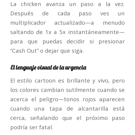
La chicken avanza un paso a la vez.
Después de cada paso ves un
multiplicador actualizado—a menudo
saltando de 1x a 5x instantáneamente—
para que puedas decidir si presionar
“Cash Out” o dejar que siga.
El lenguaje visual de la urgencia
El estilo cartoon es brillante y vivo, pero
los colores cambian sutilmente cuando se
acerca el peligro—tonos rojos aparecen
cuando una tapa de alcantarilla está
cerca, señalando que el próximo paso
podría ser fatal.