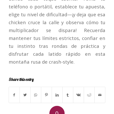
teléfono o portátil, establece tu apuesta,
elige tu nivel de dificultad—¡y deja que esa
chicken cruce la calle y observa cómo tu
multiplicador se dispara! Recuerda
mantener tus límites estrictos, confiar en
tu instinto tras rondas de práctica y
disfrutar cada latido rápido en esta
montaña rusa de crash‑style.
Share this entry
0