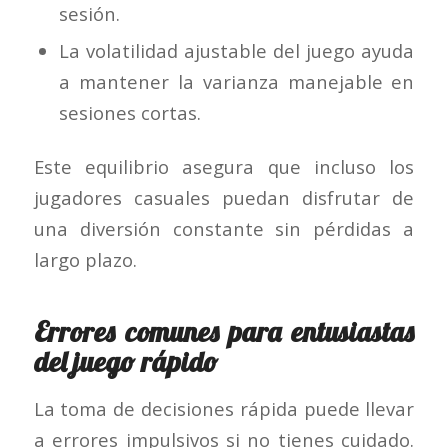
sesión.
La volatilidad ajustable del juego ayuda
a mantener la varianza manejable en
sesiones cortas.
Este equilibrio asegura que incluso los
jugadores casuales puedan disfrutar de
una diversión constante sin pérdidas a
largo plazo.
Errores comunes para entusiastas
del juego rápido
La toma de decisiones rápida puede llevar
a errores impulsivos si no tienes cuidado.