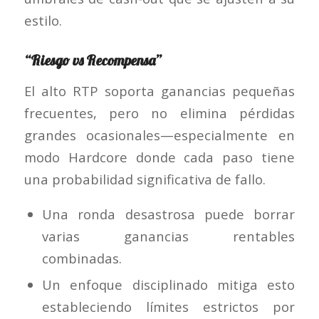
estilo.
“Riesgo vs Recompensa”
El alto RTP soporta ganancias pequeñas
frecuentes, pero no elimina pérdidas
grandes ocasionales—especialmente en
modo Hardcore donde cada paso tiene
una probabilidad significativa de fallo.
Una ronda desastrosa puede borrar
varias ganancias rentables
combinadas.
Un enfoque disciplinado mitiga esto
estableciendo límites estrictos por