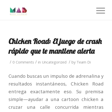
Chicken Road: El juego de crash
rápido que te mantiene alerta
/
/
/
0 Comments
in
Uncategorized
by
Team Di
Cuando buscas un impulso de adrenalina y
resultados instantáneos, Chicken Road
entrega exactamente eso. Su premisa
simple—ayudar a una cartoon chicken a
cruzar una calle concurrida mientras