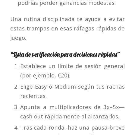
podrías perder ganancias modestas.
Una rutina disciplinada te ayuda a evitar
estas trampas en esas ráfagas rápidas de
juego.
“Lista de verificación para decisiones rápidas”
Establece un límite de sesión general
(por ejemplo, €20).
Elige Easy o Medium según tus rachas
recientes.
Apunta a multiplicadores de 3x–5x—
cash out rápidamente al alcanzarlos.
Tras cada ronda, haz una pausa breve