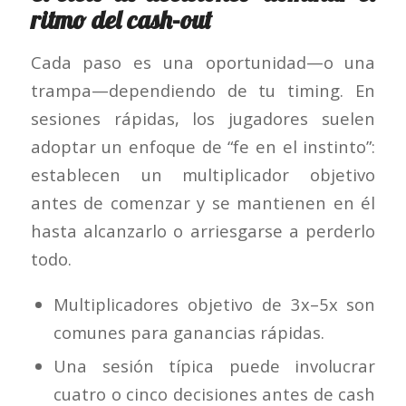
ritmo del cash‑out
Cada paso es una oportunidad—o una
trampa—dependiendo de tu timing. En
sesiones rápidas, los jugadores suelen
adoptar un enfoque de “fe en el instinto”:
establecen un multiplicador objetivo
antes de comenzar y se mantienen en él
hasta alcanzarlo o arriesgarse a perderlo
todo.
Multiplicadores objetivo de 3x–5x son
comunes para ganancias rápidas.
Una sesión típica puede involucrar
cuatro o cinco decisiones antes de cash