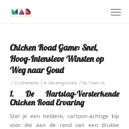
Chicken Road Game: Snel,
Hoog‑Intensieve Winsten op
Weg naar Goud
/
/
/
0 Comments
in
Uncategorized
by
Team Di
1. De Hartslag‑Versterkende
Chicken Road Ervaring
Stel je een heldere, cartoon-achtige kip
voor die aan de rand van een drukke