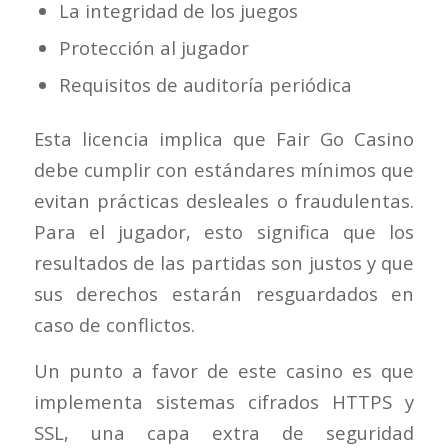
La integridad de los juegos
Protección al jugador
Requisitos de auditoría periódica
Esta licencia implica que Fair Go Casino
debe cumplir con estándares mínimos que
evitan prácticas desleales o fraudulentas.
Para el jugador, esto significa que los
resultados de las partidas son justos y que
sus derechos estarán resguardados en
caso de conflictos.
Un punto a favor de este casino es que
implementa sistemas cifrados HTTPS y
SSL, una capa extra de seguridad