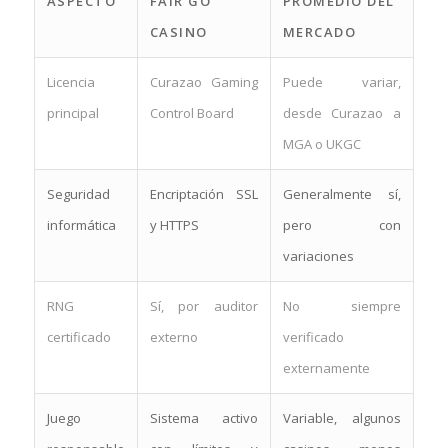
ASPECTO
FAIR GO
PROMEDIO DEL
CASINO
MERCADO
Licencia
Curazao Gaming
Puede variar,
principal
Control Board
desde Curazao a
MGA o UKGC
Seguridad
Encriptación SSL
Generalmente sí,
informática
y HTTPS
pero con
variaciones
RNG
Sí, por auditor
No siempre
certificado
externo
verificado
externamente
Juego
Sistema activo
Variable, algunos