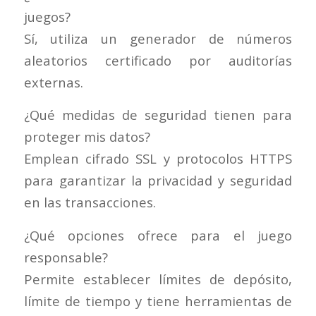
juegos?
Sí, utiliza un generador de números
aleatorios certificado por auditorías
externas.
¿Qué medidas de seguridad tienen para
proteger mis datos?
Emplean cifrado SSL y protocolos HTTPS
para garantizar la privacidad y seguridad
en las transacciones.
¿Qué opciones ofrece para el juego
responsable?
Permite establecer límites de depósito,
límite de tiempo y tiene herramientas de