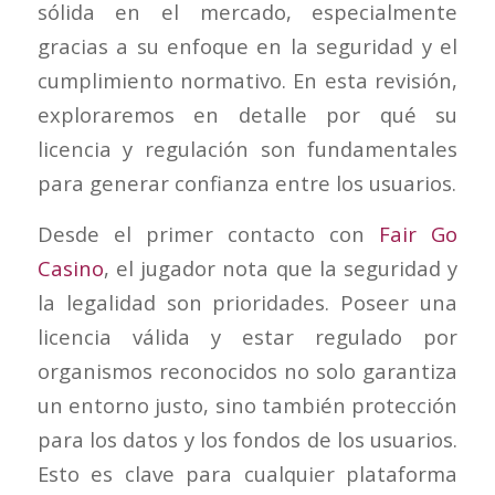
sólida en el mercado, especialmente
gracias a su enfoque en la seguridad y el
cumplimiento normativo. En esta revisión,
exploraremos en detalle por qué su
licencia y regulación son fundamentales
para generar confianza entre los usuarios.
Desde el primer contacto con
Fair Go
Casino
, el jugador nota que la seguridad y
la legalidad son prioridades. Poseer una
licencia válida y estar regulado por
organismos reconocidos no solo garantiza
un entorno justo, sino también protección
para los datos y los fondos de los usuarios.
Esto es clave para cualquier plataforma