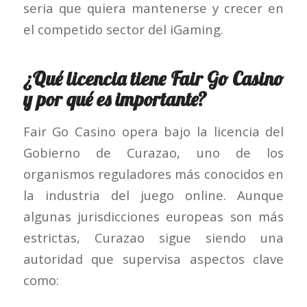
seria que quiera mantenerse y crecer en
el competido sector del iGaming.
¿Qué licencia tiene Fair Go Casino
y por qué es importante?
Fair Go Casino opera bajo la licencia del
Gobierno de Curazao, uno de los
organismos reguladores más conocidos en
la industria del juego online. Aunque
algunas jurisdicciones europeas son más
estrictas, Curazao sigue siendo una
autoridad que supervisa aspectos clave
como: