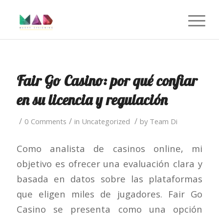
Fair Go Casino: por qué confiar
en su licencia y regulación
/
/
/
0 Comments
in
Uncategorized
by
Team Di
Como analista de casinos online, mi
objetivo es ofrecer una evaluación clara y
basada en datos sobre las plataformas
que eligen miles de jugadores. Fair Go
Casino se presenta como una opción