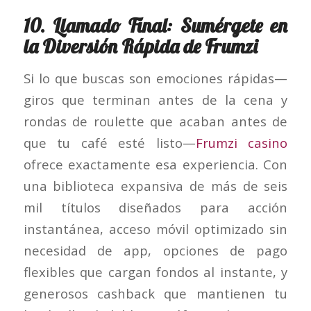
10. Llamado Final: Sumérgete en
la Diversión Rápida de Frumzi
Si lo que buscas son emociones rápidas—
giros que terminan antes de la cena y
rondas de roulette que acaban antes de
que tu café esté listo—
Frumzi casino
ofrece exactamente esa experiencia. Con
una biblioteca expansiva de más de seis
mil títulos diseñados para acción
instantánea, acceso móvil optimizado sin
necesidad de app, opciones de pago
flexibles que cargan fondos al instante, y
generosos cashback que mantienen tu