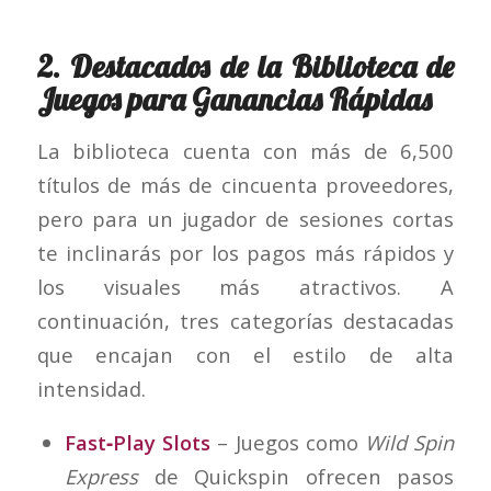
2. Destacados de la Biblioteca de
Juegos para Ganancias Rápidas
La biblioteca cuenta con más de 6,500
títulos de más de cincuenta proveedores,
pero para un jugador de sesiones cortas
te inclinarás por los pagos más rápidos y
los visuales más atractivos. A
continuación, tres categorías destacadas
que encajan con el estilo de alta
intensidad.
Fast‑Play Slots
– Juegos como
Wild Spin
Express
de Quickspin ofrecen pasos