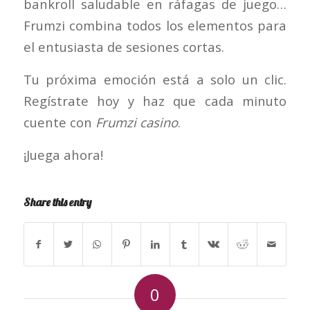
bankroll saludable en ráfagas de juego…
Frumzi combina todos los elementos para
el entusiasta de sesiones cortas.
Tu próxima emoción está a solo un clic.
Regístrate hoy y haz que cada minuto
cuente con
Frumzi casino
.
¡Juega ahora!
Share this entry
0