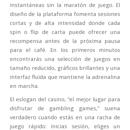
instantáneas sin la maratón de juego. El
diseño de la plataforma fomenta sesiones
cortas y de alta intensidad donde cada
spin o flip de carta puede ofrecer una
recompensa antes de la próxima pausa
para el café. En los primeros minutos
encontrarás una selección de juegos en
tamaño reducido, gráficos brillantes y una
interfaz fluida que mantiene la adrenalina
en marcha.
El eslogan del casino, “el mejor lugar para
disfrutar de gambling games,” suena
verdadero cuando estás en una racha de
juego rápido: inicias sesión, eliges un