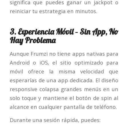
significa que puedes ganar un jackpot o
reiniciar tu estrategia en minutos.
3. Experiencia Móvil – Sin App, No
Hay Problema
Aunque Frumzi no tiene apps nativas para
Android o iOS, el sitio optimizado para
móvil ofrece la misma velocidad que
esperarías de una app dedicada. El diseño
responsive colapsa grandes menús en un
solo toque y mantiene el botón de spin al
alcance en cualquier pantalla de teléfono.
Durante una sesión rápida, puedes: