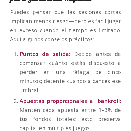
Puedes pensar que las sesiones cortas
implican menos riesgo—pero es fácil jugar
en exceso cuando el tiempo es limitado.
Aquí algunos consejos prácticos:
Puntos de salida:
Decide antes de
comenzar cuánto estás dispuesto a
perder en una ráfaga de cinco
minutos; detente cuando alcances ese
umbral.
Apuestas proporcionales al bankroll:
Mantén cada apuesta entre 1–3% de
tus fondos totales; esto preserva
capital en múltiples juegos.