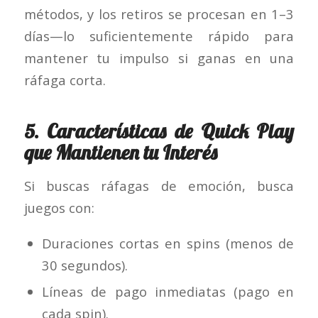
métodos, y los retiros se procesan en 1–3
días—lo suficientemente rápido para
mantener tu impulso si ganas en una
ráfaga corta.
5. Características de Quick Play
que Mantienen tu Interés
Si buscas ráfagas de emoción, busca
juegos con:
Duraciones cortas en spins (menos de
30 segundos).
Líneas de pago inmediatas (pago en
cada spin).