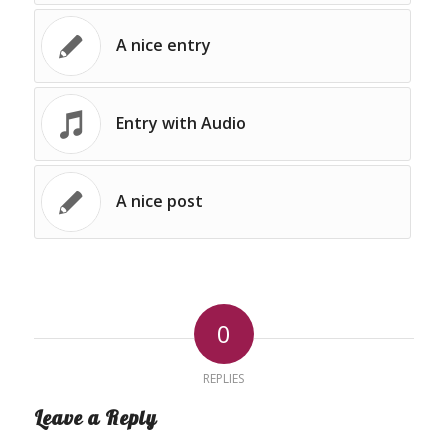
A nice entry
Entry with Audio
A nice post
0
REPLIES
Leave a Reply