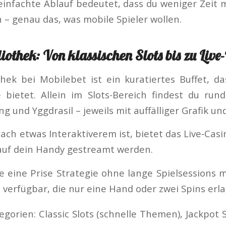
einfachte Ablauf bedeutet, dass du weniger Zeit 
n – genau das, was mobile Spieler wollen.
liothek: Von klassischen Slots bis zu Liv
thek bei Mobilebet ist ein kuratiertes Buffet, 
e bietet. Allein im Slots-Bereich findest du ru
g und Yggdrasil – jeweils mit auffälliger Grafik un
ach etwas Interaktiverem ist, bietet das Live‑Casi
 auf dein Handy gestreamt werden.
die eine Prise Strategie ohne lange Spielsessions
 verfügbar, die nur eine Hand oder zwei Spins erla
egorien: Classic Slots (schnelle Themen), Jackpot 