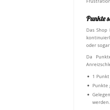
Frustratio
Punkte s
Das Shop P
kontinuier
oder sogar
Da Punkte
Anreizschl
1 Punkt 
Punkte 
Gelegen
werden.