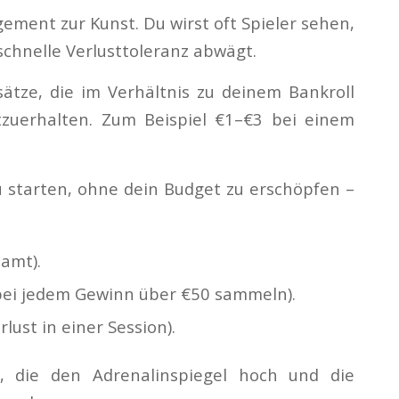
ement zur Kunst. Du wirst oft Spieler sehen,
schnelle Verlusttoleranz abwägt.
nsätze, die im Verhältnis zu deinem Bankroll
zuerhalten. Zum Beispiel €1–€3 bei einem
u starten, ohne dein Budget zu erschöpfen –
samt).
 bei jedem Gewinn über €50 sammeln).
rlust in einer Session).
n, die den Adrenalinspiegel hoch und die