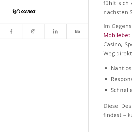
fühlt sich
Let’s connect
nächsten S
Im Gegens
Mobilebet
Casino, S
Weg direkt
Nahtlos
Respons
Schnell
Diese Des
findest – 