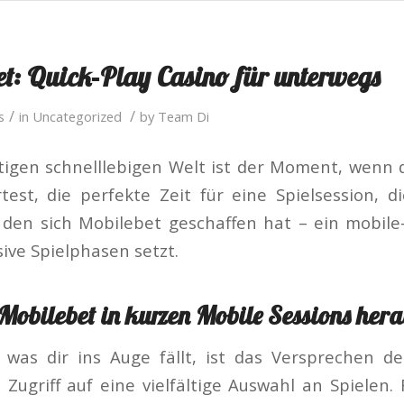
et: Quick‑Play Casino für unterwegs
/
/
s
in
Uncategorized
by
Team Di
tigen schnelllebigen Welt ist der Moment, wenn 
test, die perfekte Zeit für eine Spielsession, 
, den sich Mobilebet geschaffen hat – ein mobile
ive Spielphasen setzt.
bilebet in kurzen Mobile Sessions her
 was dir ins Auge fällt, ist das Versprechen d
 Zugriff auf eine vielfältige Auswahl an Spielen. 