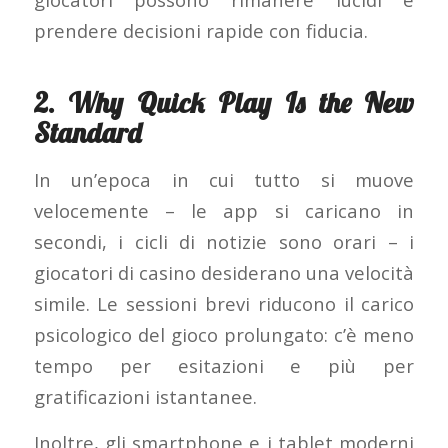
prendere decisioni rapide con fiducia.
2. Why Quick Play Is the New
Standard
In un’epoca in cui tutto si muove
velocemente – le app si caricano in
secondi, i cicli di notizie sono orari – i
giocatori di casino desiderano una velocità
simile. Le sessioni brevi riducono il carico
psicologico del gioco prolungato: c’è meno
tempo per esitazioni e più per
gratificazioni istantanee.
Inoltre, gli smartphone e i tablet moderni