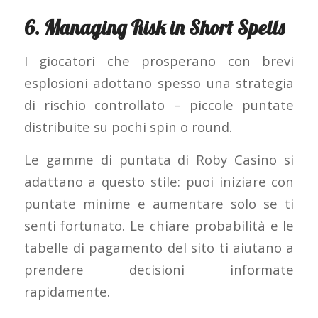
6. Managing Risk in Short Spells
I giocatori che prosperano con brevi
esplosioni adottano spesso una strategia
di rischio controllato – piccole puntate
distribuite su pochi spin o round.
Le gamme di puntata di Roby Casino si
adattano a questo stile: puoi iniziare con
puntate minime e aumentare solo se ti
senti fortunato. Le chiare probabilità e le
tabelle di pagamento del sito ti aiutano a
prendere decisioni informate
rapidamente.