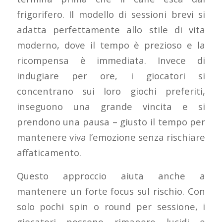
frigorifero. Il modello di sessioni brevi si
adatta perfettamente allo stile di vita
moderno, dove il tempo è prezioso e la
ricompensa è immediata. Invece di
indugiare per ore, i giocatori si
concentrano sui loro giochi preferiti,
inseguono una grande vincita e si
prendono una pausa – giusto il tempo per
mantenere viva l’emozione senza rischiare
affaticamento.
Questo approccio aiuta anche a
mantenere un forte focus sul rischio. Con
solo pochi spin o round per sessione, i
giocatori possono rimanere lucidi e