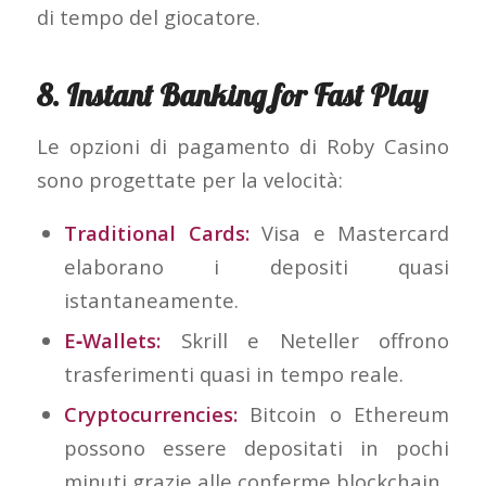
di tempo del giocatore.
8. Instant Banking for Fast Play
Le opzioni di pagamento di Roby Casino
sono progettate per la velocità:
Traditional Cards:
Visa e Mastercard
elaborano i depositi quasi
istantaneamente.
E‑Wallets:
Skrill e Neteller offrono
trasferimenti quasi in tempo reale.
Cryptocurrencies:
Bitcoin o Ethereum
possono essere depositati in pochi
minuti grazie alle conferme blockchain.