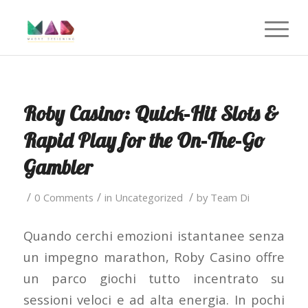
Roby Casino: Quick‑Hit Slots &
Rapid Play for the On‑The‑Go
Gambler
/
/
/
0 Comments
in
Uncategorized
by
Team Di
Quando cerchi emozioni istantanee senza
un impegno marathon, Roby Casino offre
un parco giochi tutto incentrato su
sessioni veloci e ad alta energia. In pochi