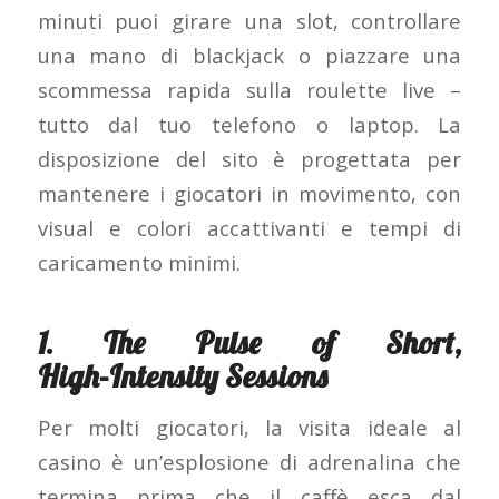
minuti puoi girare una slot, controllare
una mano di blackjack o piazzare una
scommessa rapida sulla roulette live –
tutto dal tuo telefono o laptop. La
disposizione del sito è progettata per
mantenere i giocatori in movimento, con
visual e colori accattivanti e tempi di
caricamento minimi.
1. The Pulse of Short,
High‑Intensity Sessions
Per molti giocatori, la visita ideale al
casino è un’esplosione di adrenalina che
termina prima che il caffè esca dal