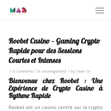
Roobet Casino – Gaming Crypto
Rapide pour des Sessions
Courtes et Intenses
/
/
/
0 Comments
in
Uncategorized
by
Team Di
Bienvenue chez Roobet : Une
Expérience de Crypto Casino à
Rythme Rapide
Roobet est un casino centré sur la crypto