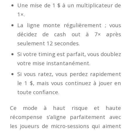
Une mise de 1 $ à un multiplicateur de
1×.
La ligne monte régulièrement ; vous
décidez de cash out à 7× après
seulement 12 secondes.
Si votre timing est parfait, vous doublez
votre mise instantanément.
Si vous ratez, vous perdez rapidement
le 1 $, mais vous continuez à jouer en
toute confiance.
Ce mode à haut risque et haute
récompense s’aligne parfaitement avec
les joueurs de micro‑sessions qui aiment