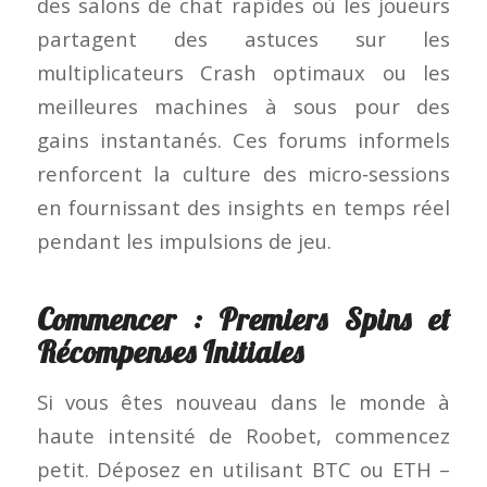
des salons de chat rapides où les joueurs
partagent des astuces sur les
multiplicateurs Crash optimaux ou les
meilleures machines à sous pour des
gains instantanés. Ces forums informels
renforcent la culture des micro‑sessions
en fournissant des insights en temps réel
pendant les impulsions de jeu.
Commencer : Premiers Spins et
Récompenses Initiales
Si vous êtes nouveau dans le monde à
haute intensité de Roobet, commencez
petit. Déposez en utilisant BTC ou ETH –