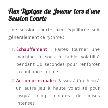
Flux Typique du Joueur lors d’une
Session Courte
Une session courte bien équilibrée suit
généralement ce rythme :
Échauffement :
Faites tourner une
machine à sous à faible volatilité
pendant 30 secondes pour renforcer
la confiance initiale.
Action principale :
Passez à Crash ou à
un autre jeu à haute volatilité pour
jusqu’à cinq minutes de mises
intenses.