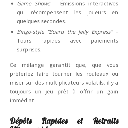
Game Shows
– Émissions interactives
qui récompensent les joueurs en
quelques secondes.
Bingo‑style “Board the Jelly Express”
–
Tours rapides avec paiements
surprises.
Ce mélange garantit que, que vous
préfériez faire tourner les rouleaux ou
miser sur des multiplicateurs volatils, il y a
toujours un jeu prêt à offrir un gain
immédiat.
Dépôts Rapides et Retraits