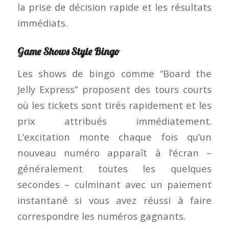
la prise de décision rapide et les résultats
immédiats.
Game Shows Style Bingo
Les shows de bingo comme “Board the
Jelly Express” proposent des tours courts
où les tickets sont tirés rapidement et les
prix attribués immédiatement.
L’excitation monte chaque fois qu’un
nouveau numéro apparaît à l’écran –
généralement toutes les quelques
secondes – culminant avec un paiement
instantané si vous avez réussi à faire
correspondre les numéros gagnants.