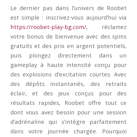
Le dernier pas dans l’univers de Roobet
est simple : inscrivez-vous aujourd’hui via
https://roobet-play-bg.com/
, réclamez
votre bonus de bienvenue avec des spins
gratuits et des prix en argent potentiels,
puis plongez directement dans un
gameplay à haute intensité conçu pour
des explosions d’excitation courtes. Avec
des dépôts instantanés, des retraits
éclair, et des jeux conçus pour des
résultats rapides, Roobet offre tout ce
dont vous avez besoin pour une session
d’adrénaline qui s’intègre parfaitement
dans votre journée chargée. Pourquoi