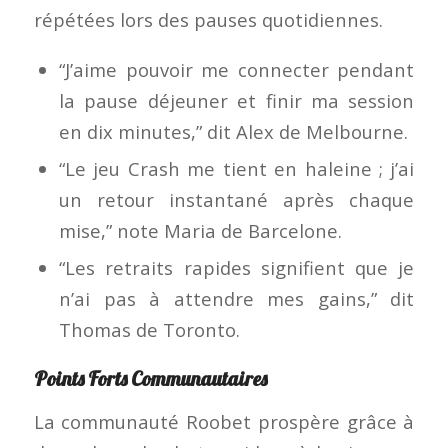
répétées lors des pauses quotidiennes.
“J’aime pouvoir me connecter pendant
la pause déjeuner et finir ma session
en dix minutes,” dit Alex de Melbourne.
“Le jeu Crash me tient en haleine ; j’ai
un retour instantané après chaque
mise,” note Maria de Barcelone.
“Les retraits rapides signifient que je
n’ai pas à attendre mes gains,” dit
Thomas de Toronto.
Points Forts Communautaires
La communauté Roobet prospère grâce à