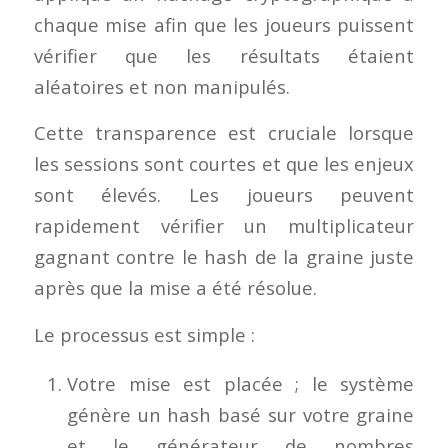
chaque mise afin que les joueurs puissent
vérifier que les résultats étaient
aléatoires et non manipulés.
Cette transparence est cruciale lorsque
les sessions sont courtes et que les enjeux
sont élevés. Les joueurs peuvent
rapidement vérifier un multiplicateur
gagnant contre le hash de la graine juste
après que la mise a été résolue.
Le processus est simple :
Votre mise est placée ; le système
génère un hash basé sur votre graine
et le générateur de nombres