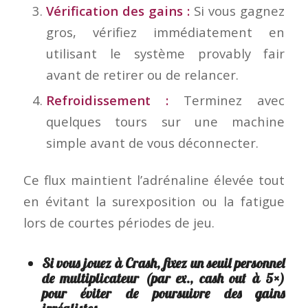
Vérification des gains :
Si vous gagnez
gros, vérifiez immédiatement en
utilisant le système provably fair
avant de retirer ou de relancer.
Refroidissement :
Terminez avec
quelques tours sur une machine
simple avant de vous déconnecter.
Ce flux maintient l’adrénaline élevée tout
en évitant la surexposition ou la fatigue
lors de courtes périodes de jeu.
Si vous jouez à Crash, fixez un seuil personnel
de multiplicateur (par ex., cash out à 5×)
pour éviter de poursuivre des gains