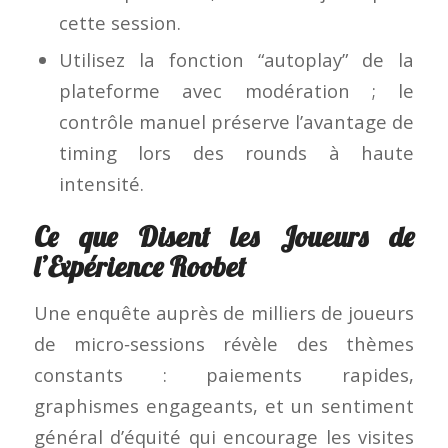
cette session.
Utilisez la fonction “autoplay” de la
plateforme avec modération ; le
contrôle manuel préserve l’avantage de
timing lors des rounds à haute
intensité.
Ce que Disent les Joueurs de
l’Expérience Roobet
Une enquête auprès de milliers de joueurs
de micro‑sessions révèle des thèmes
constants : paiements rapides,
graphismes engageants, et un sentiment
général d’équité qui encourage les visites