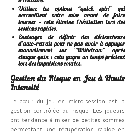
irréalistes.
Utilisez les options “quick spin” qui
verrouillent votre mise avant de faire
tourner – cela élimine l’hésitation lors des
sessions rapides.
Envisagez de définir des déclencheurs
d’auto‑retrait pour ne pas avoir à appuyer
manuellement sur “Withdraw” après
chaque gain ; cela gagne un temps précieux
lors des impulsions courtes.
Gestion du Risque en Jeu à Haute
Intensité
Le cœur du jeu en micro‑session est la
gestion contrôlée du risque. Les joueurs
ont tendance à miser de petites sommes
permettant une récupération rapide en