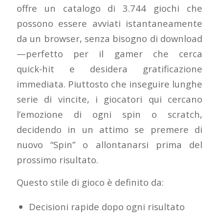
offre un catalogo di 3.744 giochi che
possono essere avviati istantaneamente
da un browser, senza bisogno di download
—perfetto per il gamer che cerca
quick‑hit e desidera gratificazione
immediata. Piuttosto che inseguire lunghe
serie di vincite, i giocatori qui cercano
l’emozione di ogni spin o scratch,
decidendo in un attimo se premere di
nuovo “Spin” o allontanarsi prima del
prossimo risultato.
Questo stile di gioco è definito da:
Decisioni rapide dopo ogni risultato