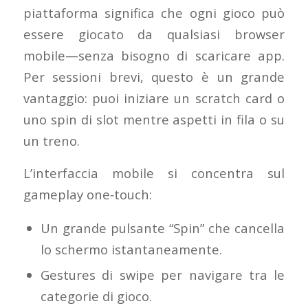
piattaforma significa che ogni gioco può
essere giocato da qualsiasi browser
mobile—senza bisogno di scaricare app.
Per sessioni brevi, questo è un grande
vantaggio: puoi iniziare un scratch card o
uno spin di slot mentre aspetti in fila o su
un treno.
L’interfaccia mobile si concentra sul
gameplay one‑touch:
Un grande pulsante “Spin” che cancella
lo schermo istantaneamente.
Gestures di swipe per navigare tra le
categorie di gioco.