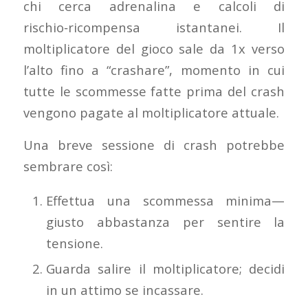
chi cerca adrenalina e calcoli di
rischio‑ricompensa istantanei. Il
moltiplicatore del gioco sale da 1x verso
l’alto fino a “crashare”, momento in cui
tutte le scommesse fatte prima del crash
vengono pagate al moltiplicatore attuale.
Una breve sessione di crash potrebbe
sembrare così:
Effettua una scommessa minima—
giusto abbastanza per sentire la
tensione.
Guarda salire il moltiplicatore; decidi
in un attimo se incassare.