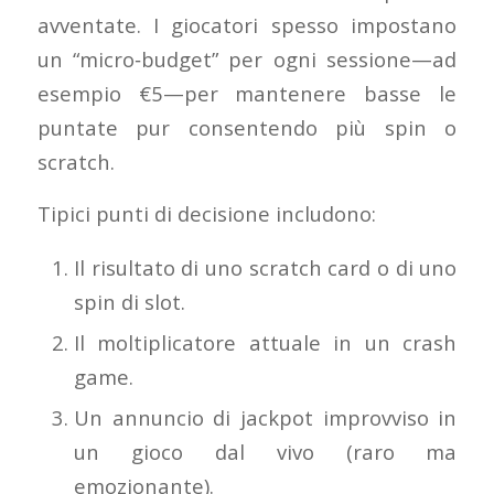
avventate. I giocatori spesso impostano
un “micro‑budget” per ogni sessione—ad
esempio €5—per mantenere basse le
puntate pur consentendo più spin o
scratch.
Tipici punti di decisione includono:
Il risultato di uno scratch card o di uno
spin di slot.
Il moltiplicatore attuale in un crash
game.
Un annuncio di jackpot improvviso in
un gioco dal vivo (raro ma
emozionante).