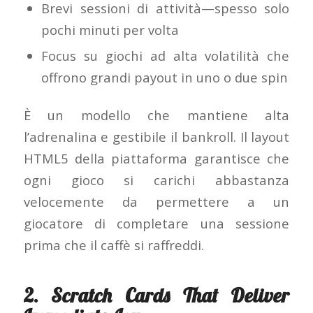
Brevi sessioni di attività—spesso solo
pochi minuti per volta
Focus su giochi ad alta volatilità che
offrono grandi payout in uno o due spin
È un modello che mantiene alta
l’adrenalina e gestibile il bankroll. Il layout
HTML5 della piattaforma garantisce che
ogni gioco si carichi abbastanza
velocemente da permettere a un
giocatore di completare una sessione
prima che il caffè si raffreddi.
2. Scratch Cards That Deliver