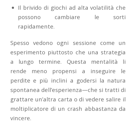
Il brivido di giochi ad alta volatilità che
possono cambiare le sorti
rapidamente.
Spesso vedono ogni sessione come un
esperimento piuttosto che una strategia
a lungo termine. Questa mentalità li
rende meno propensi a inseguire le
perdite e più inclini a godersi la natura
spontanea dell’esperienza—che si tratti di
grattare un’altra carta o di vedere salire il
moltiplicatore di un crash abbastanza da
vincere.