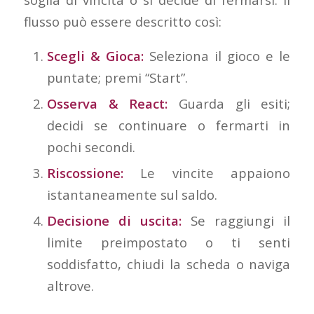
flusso può essere descritto così:
Scegli & Gioca:
Seleziona il gioco e le
puntate; premi “Start”.
Osserva & React:
Guarda gli esiti;
decidi se continuare o fermarti in
pochi secondi.
Riscossione:
Le vincite appaiono
istantaneamente sul saldo.
Decisione di uscita:
Se raggiungi il
limite preimpostato o ti senti
soddisfatto, chiudi la scheda o naviga
altrove.