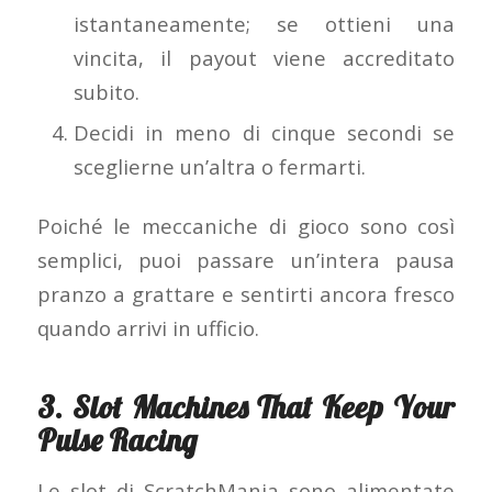
istantaneamente; se ottieni una
vincita, il payout viene accreditato
subito.
Decidi in meno di cinque secondi se
sceglierne un’altra o fermarti.
Poiché le meccaniche di gioco sono così
semplici, puoi passare un’intera pausa
pranzo a grattare e sentirti ancora fresco
quando arrivi in ufficio.
3. Slot Machines That Keep Your
Pulse Racing
Le slot di ScratchMania sono alimentate