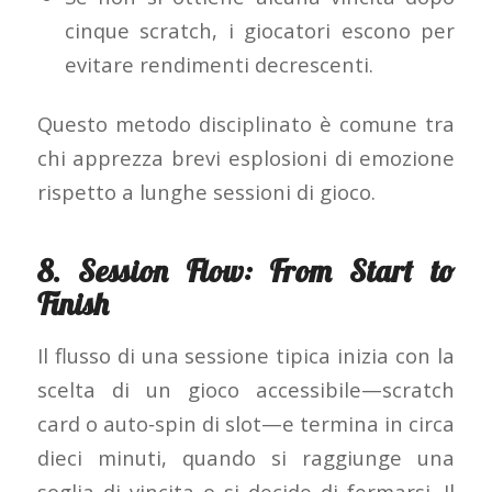
cinque scratch, i giocatori escono per
evitare rendimenti decrescenti.
Questo metodo disciplinato è comune tra
chi apprezza brevi esplosioni di emozione
rispetto a lunghe sessioni di gioco.
8. Session Flow: From Start to
Finish
Il flusso di una sessione tipica inizia con la
scelta di un gioco accessibile—scratch
card o auto‑spin di slot—e termina in circa
dieci minuti, quando si raggiunge una
soglia di vincita o si decide di fermarsi. Il