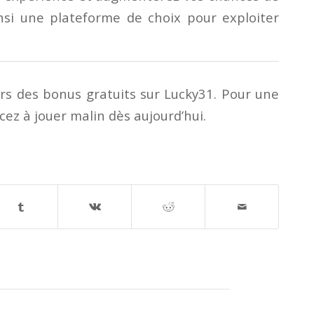
nsi une plateforme de choix pour exploiter
ers des bonus gratuits sur Lucky31. Pour une
z à jouer malin dès aujourd’hui.