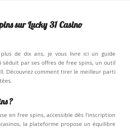
pins sur Lucky 31 Casino
plus de dix ans, je vous livre ici un guide
 séduit par ses offres de free spins, un outil
l. Découvrez comment tirer le meilleur parti
tées.
ins ?
e en free spins, accessible dès l’inscription
 casinos, la plateforme propose un équilibre