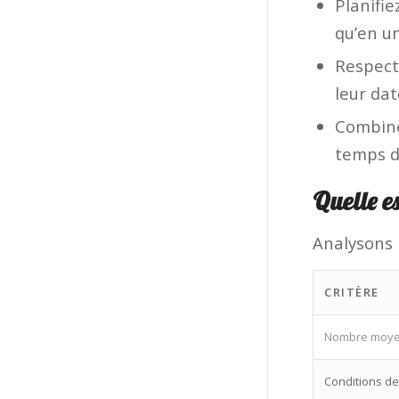
Planifi
qu’en un
Respecte
leur dat
Combine
temps d
Quelle es
Analysons 
CRITÈRE
Nombre moyen
Conditions de