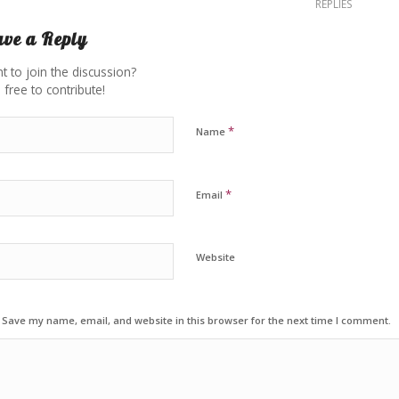
REPLIES
ave a Reply
 to join the discussion?
 free to contribute!
*
Name
*
Email
Website
Save my name, email, and website in this browser for the next time I comment.