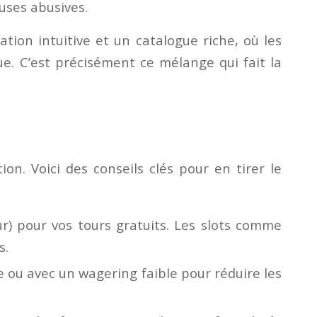
uses abusives.
tion intuitive et un catalogue riche, où les
ue. C’est précisément ce mélange qui fait la
.
on. Voici des conseils clés pour en tirer le
ur) pour vos tours gratuits. Les slots comme
s.
e ou avec un wagering faible pour réduire les