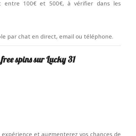
 entre 100€ et 500€, à vérifier dans les
ble par chat en direct, email ou téléphone.
 free spins sur Lucky 31
e expérience et augmenterez vos chances de