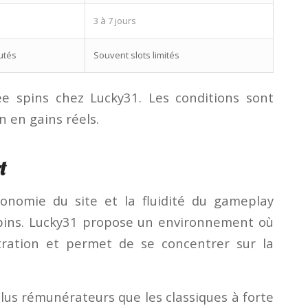
3 à 7 jours
utés
Souvent slots limités
e spins chez Lucky31. Les conditions sont
n en gains réels.
t
gonomie du site et la fluidité du gameplay
e spins. Lucky31 propose un environnement où
stration et permet de se concentrer sur la
lus rémunérateurs que les classiques à forte