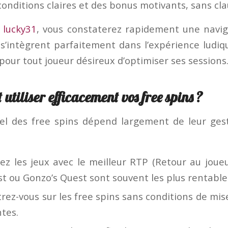
conditions claires et des bonus motivants, sans cla
t
lucky31
, vous constaterez rapidement une naviga
 s’intègrent parfaitement dans l’expérience ludiq
pour tout joueur désireux d’optimiser ses sessions
utiliser efficacement vos free spins ?
el des free spins dépend largement de leur gesti
sez les jeux avec le meilleur RTP (Retour au joue
st ou Gonzo’s Quest sont souvent les plus rentable
rez-vous sur les free spins sans conditions de mis
ntes.