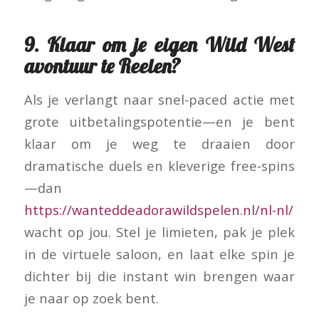
9. Klaar om je eigen Wild West
avontuur te Reelen?
Als je verlangt naar snel‑paced actie met
grote uitbetalingspotentie—en je bent
klaar om je weg te draaien door
dramatische duels en kleverige free‑spins
—dan
https://wanteddeadorawildspelen.nl/nl-nl/
wacht op jou. Stel je limieten, pak je plek
in de virtuele saloon, en laat elke spin je
dichter bij die instant win brengen waar
je naar op zoek bent.