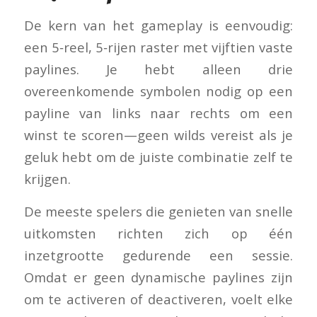
De kern van het gameplay is eenvoudig:
een 5‑reel, 5‑rijen raster met vijftien vaste
paylines. Je hebt alleen drie
overeenkomende symbolen nodig op een
payline van links naar rechts om een
winst te scoren—geen wilds vereist als je
geluk hebt om de juiste combinatie zelf te
krijgen.
De meeste spelers die genieten van snelle
uitkomsten richten zich op één
inzetgrootte gedurende een sessie.
Omdat er geen dynamische paylines zijn
om te activeren of deactiveren, voelt elke