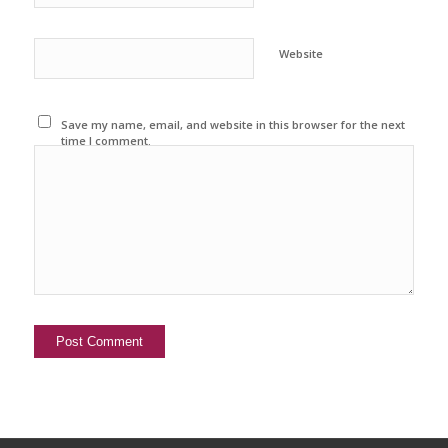
Website
Save my name, email, and website in this browser for the next
time I comment.